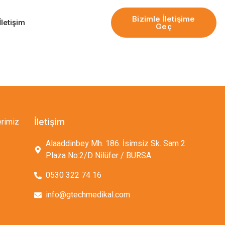
Bizimle İletişime
İletişim
Geç
erimiz
İletişim
Alaaddinbey Mh. 186. İsimsiz Sk. Sam 2
Plaza No:2/D Nilüfer / BURSA
0530 322 74 16
info@gtechmedikal.com