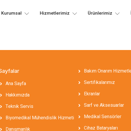
Kurumsal
Hizmetlerimiz
Ürünlerimiz
Bakım Onarım Hizmetl
Sayfalar
Sertifikalarımız
Ana Sayfa
Ekranlar
Hakkımızda
Sarf ve Aksesuarlar
Teknik Servis
Medikal Sensörler
Biyomedikal Mühendislik Hizmeti
Cihaz Bataryaları
Danışmanlık