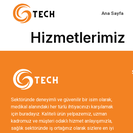
Ana Sayfa
Hizmetlerimiz
Sektöründe deneyimli ve güvenilir bir isim olarak,
medikal alanındaki her türlü ihtiyacınızı karşılamak
için buradayız. Kaliteli ürün yelpazemiz, uzman
kadromuz ve müşteri odaklı hizmet anlayışımızla,
sağlık sektöründe iş ortağınız olarak sizlere en iyi